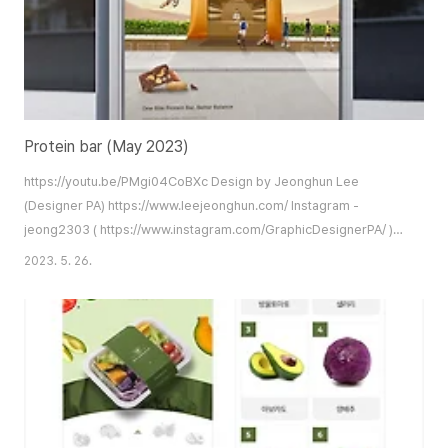
Protein bar (May 2023)
https://youtu.be/PMgi04CoBXc Design by Jeonghun Lee
(Designer PA) https://www.leejeonghun.com/ Instagram -
jeong2303 ( https://www.instagram.com/GraphicDesignerPA/ )
Blog - https://artworks2004.tistory.com/ Kakao Talk -
2023. 5. 26.
jeong2303 ( https://open.kakao.com/o/stT8Snob )
diworks2004@gmail.com