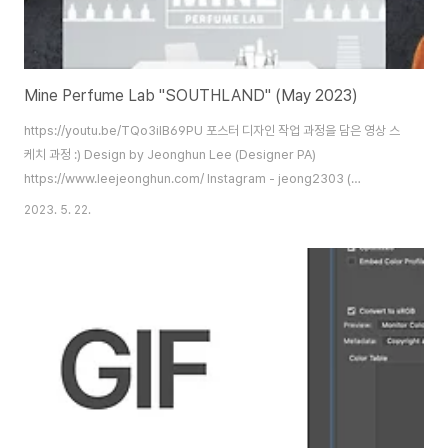
Mine Perfume Lab "SOUTHLAND" (May 2023)
https://youtu.be/TQo3ilB69PU 포스터 디자인 작업 과정을 담은 영상 스
케치 과정 :) Design by Jeonghun Lee (Designer PA)
https://www.leejeonghun.com/ Instagram - jeong2303 (
https://www.instagram.com/GraphicDesignerPA/ ) Blog -
2023. 5. 22.
https://artworks2004.tistory.com/ Kakao Talk - jeong2303 (
https://open.kakao.com/o/stT8Snob ) diworks2004@gmail.com