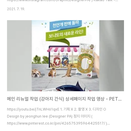
jeong2303 ( https://open.kakao.com/o/stT8Snob )
2021. 7. 19.
https://www.leejeonghun.com/ diworks2004@gmail.com
메인 리뉴얼 작업 (강아지 간식) 상세페이지 작업 영상 - PET FOOD landing page design, main part renewal :)
https://youtu.be/jTnLWH61qxE 1. 기획 X 2. 촬영 X 3. 디자인 O
Design by jeonghun lee (Designer PA) 정지 이미지 (
https://www.pinterest.co.kr/pin/426575395964425517/ )
instagram - jeong2303 (