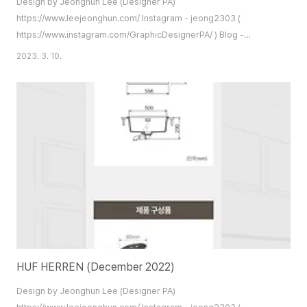
Design by Jeonghun Lee (Designer PA)
https://www.leejeonghun.com/ Instagram - jeong2303 (
https://www.instagram.com/GraphicDesignerPA/ ) Blog -
https://artworks2004.tistory.com/ Kakao Talk - jeong2303 (
2023. 3. 10.
https://open.kakao.com/o/stT8Snob ) diworks2004@gmail.com
HUF HERREN (December 2022)
Design by Jeonghun Lee (Designer PA)