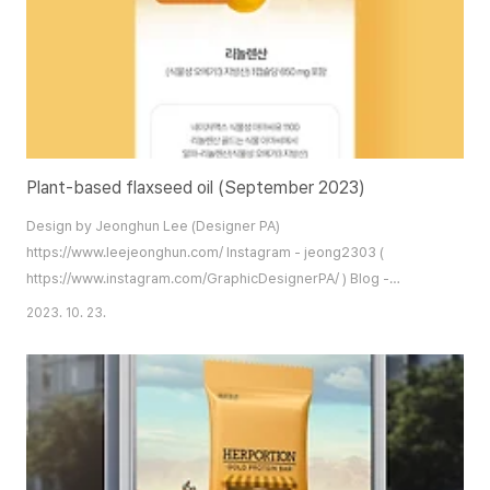
Plant-based flaxseed oil (September 2023)
Design by Jeonghun Lee (Designer PA)
https://www.leejeonghun.com/ Instagram - jeong2303 (
https://www.instagram.com/GraphicDesignerPA/ ) Blog -
https://artworks2004.tistory.com/ Kakao Talk - jeong2303 (
2023. 10. 23.
https://open.kakao.com/o/stT8Snob ) diworks2004@gmail.com