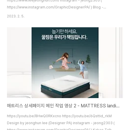
https://www.leejeonghun.com/ Instagram - jeong2303 (
https://www.instagram.com/GraphicDesignerPA/ ) Blog -
https://artworks2004.tistory.com/ Kakao Talk - jeong2303 (
2023. 2. 5.
https://open.kakao.com/o/stT8Snob ) diworks2004@gmail.com
매트리스 상세페이지 메인 작업 영상 2 - MATTRESS landing page design 2, main part :)
https://youtu.be/8HwQ0RKxcno https://youtu.be/6Qsttid_rkM
Design by jeonghun lee (Designer PA) instagram - jeong2303 (
https://www.instagram.com/GraphicDesignerPA/ ) Kakao Talk -