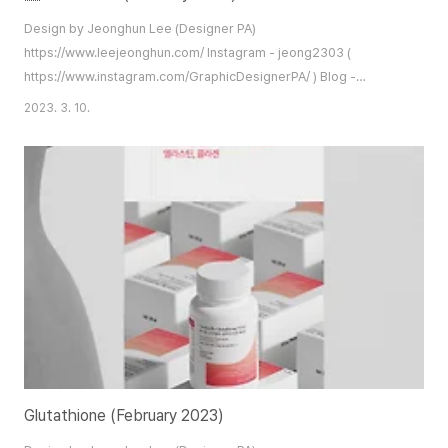
Design by Jeonghun Lee (Designer PA)
https://www.leejeonghun.com/ Instagram - jeong2303 (
https://www.instagram.com/GraphicDesignerPA/ ) Blog -
https://artworks2004.tistory.com/ Kakao Talk - jeong2303 (
2023. 3. 10.
https://open.kakao.com/o/stT8Snob ) diworks2004@gmail.com
Glutathione (February 2023)