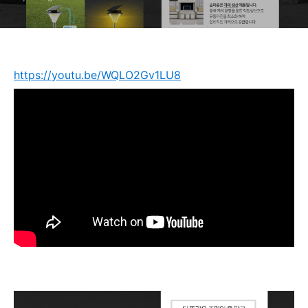
https://youtu.be/WQLO2Gv1LU8